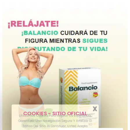
X
COOKIES - SITIO OFICIAL
Utilizamos Cookies Para Mejorar Su Experiencia,
Garantizar Una Navegación Segura Y Analizar El
Tráfico Del Sitio. Al Continuar, Usted Acepta